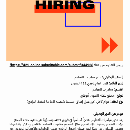
يرجى التقديم من هنا:
https://421-online.submittable.com/submit/344126/
المسمّى الوظيفي:
مدير مبادرات التعليم
المدير المباشر:
المدير العام لمجمع 421 للفنون
القسم:
مبادرات التعليم
الموقع:
مجمّع 421 للفنون، أبوظبي
نوع العقد:
دوام كامل (مع عمل إضافي حسبما تقتضيه الحاجة لتنفيذ البرامج)
موجز عن الدور الوظيفي
يعدّ مدير مبادرات التعليم عضواً أساسياً في فريق 421، ومسؤولاً عن تنفيذ خطّة المجمّع
ورؤيته للخمس سنوات المقبلة من خلال تصميم منظومة التعليم بالكامل وإدارتها وتطويرها.
ويضمن المسؤول عن هذا الدور ضمان ازدهار البرنامج ضمن الميزانيات والأهداف المحددة، مع