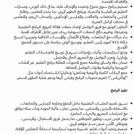
والأهداف المعتمدة.
تصميم برنامج سنوي متنوع وتنفيذه والإشراف عليه، بما في ذلك الورش، ومسارات
التعليم عبر الممارسة والتجربة، وبرامج التطوير المهني، بما يخدم المتعلمين، وطلبة
المدارس والجامعات، والعائلات، والممارسين الإبداعيين، وأصحاب الهمم، والمتعلّمين
في مختلف المراحل العمرية.
التعاون الوثيق مع فريق التواصل لإعداد حملات فعّالة للترويج للبرامج التعليمية
وتنفيذها، وتقييم نتائج الحملات التسويقية بهدف تعزيز تفاعل الأطراف المعنية.
بناء شراكات مع الجامعات، وقطاع الأعمال، والمؤسسات الثقافية وتعزيزيها لترسيخ
مكانة 421 كمورد رئيس للتعليم وتوسيع الوعي ببرامجه على مستوى المجتمع
الأوسع.
وضع استراتيجيات وآليات وإجراءات تسهم في توسيع قاعدة بيانات التعليم
وإدارتها، وتعزيز التواصل مع الجمهور الحالي والمحتمل.
ضمان دقّة واتساق وملاءمة جميع المحتويات المتعلّقة ببرامج التعليم عبر المنصّات
الترويجية والرقمية وقنوات التواصل المختلفة.
جمع البيانات الكمية والنوعية ومتابعتها وتحليلها (باستخدام أدوات مثل
"كوالتريكس") لتقييم مخرجات البرامج وقياس أثرها ودعم عملية التطوير المستمر.
تنفيذ البرامج
تنسيق تقديم الجلسات التعليمية داخل المجمّع وخارجه للمدارس والجامعات،
بالاستعانة بالمتدرّبين والمنسّقين، بما يضمن تجارب عالية الجودة وذات صلة تتوافق
مع احتياجات الجمهور والجهات الحاجزة.
توفير فرص تدريب وتطوير للموظفين، بما يشمل فريق الاستقبال، والمرشدين،
وموظفي الأمن، ضمن مسار نموّهم المهني.
تصميم وتنفيذ أدوات تعليم تفسيرية بصورة استراتيجية استجابةً للمعارض المؤقتة،
بما يعزّز وصول الزوّار وتفاعلهم.