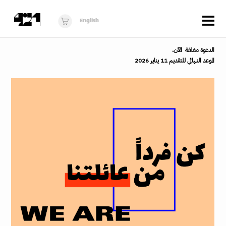
Menu
English
الزوار
الدعوة مغلقة الآن.
الموعد النهائي للتقديم 11 يناير 2026
عن 421
البرنامج
دكان421
أخبار
فُرَص
برنامج استوديو الناشئة
10 أعوام من 421