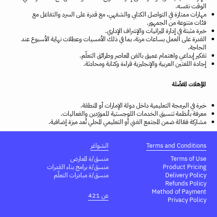
الوقت نفسه.
مهارات ممتازة في التواصل الكتابي والشفهي، مع قدرة على السرد والتفاعل مع
فئات متنوعة من الجمهور.
خبرة مثبتة في إدارة الميزانيات والإشراف الإداري.
القدرة على العمل بساعات مرنة، بما في ذلك الأمسيات وعطلات نهاية الأسبوع عند
الحاجة.
تفكير إبداعي واهتمام عميق بالفن المعاصر وطرائق التعلّم.
إجادة اللغتين العربية والإنجليزية قراءة وكتابة ومحادثة.
المؤهلات المفضّلة
خبرة في البرمجة التعليمية داخل دولة الإمارات أو المنطقة.
معرفة بأنظمة تنسيق الخدمات اللوجستية للمورّدين والفعاليات.
مشاركة فعّالة ضمن المجتمع الفني أو التعليمي المحلي تُعد ميزة إضافية.
Terms and Conditions
الشواغر
Terms of Use
منسق/ة المعارض
Product Pricing
منسق/ة برامج بناء القدرات
Delivery Policy
منسق/ة مبادرات التعلّم
Refunds Policy
Method of Payment
عن 421
Privacy Policy