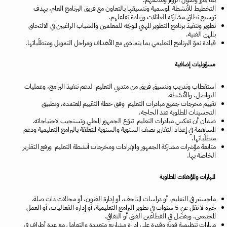
التخطيط للأنشطة الموسمية وتنسيقها بالتعاون مع فريق البرنامج العام، بهدف
توسيع نطاق مشاركة العائلات وزيادة تفاعلهم.
تطوير وتنفيذ برنامج التطوير المهني الموجّه للمعلمين والشباب الراغبين في الالتحاق
بالمهن الفنية.
قيادة نموّ البرنامج التعليمي بما يتماشى مع الأهداف ومراحل التمويل ومتطلّباتها.
مسؤوليات إضافية
استقطاب وتدريب وتنسيق فريق من متدربي التعليم لدعم تنفيذ البرامج، وعمليات
التواصل، والأنشطة.
تقييم مخرجات جميع مبادرات التعليم وفق خطة التقييم المعتمدة، وتطبيق
التحسينات المطلوبة عند الحاجة.
ضمان أن تعكس مبادرات التعليم تنوّع الجمهور المحلي وتستجيب لاحتياجاته.
المساهمة في إعداد التقارير نصف السنوية والسنوية المتعلقة بالبرامج التعليمية ودعم
متطلّباتها.
متابعة مؤشرات مشاركة الجمهور والإيرادات ومخرجات أنشطة التعليم ورفع التقارير
الخاصة بها.
المهارات والمؤهلات المطلوبة
ماجستير في التعليم، أو دراسات المتاحف، أو إدارة الفنون، أو مجالات ذات صلة.
خبرة لا تقل عن 5 سنوات في تطوير البرامج التعليمية، أو إدارة الفعاليات، أو العمل
المجتمعي، ويفضّل في القطاعين الفني أو الثقافي.
مهارات تنظيمية قوية وقدرة على إدارة مشاريع متعددة والتعامل مع عدة أطراف في