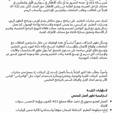
تعزيز رسالة 421 في خدمة الجمهور بما في ذلك الأطفال في سنواتهم الأولى والمتعلّمين في
مختلف المراحل العمرية، ويضمّ الطلبة من رياض الأطفال حتى الصف الثاني عشر (K–12)،
فضلاً عن العائلات، وطلاب الجامعات، والممارسين الإبداعيين، وأصحاب الهمم.
يُشرف مدير مبادرات التعليم على برنامج سنوي متكامل يضمّ الورش، وبرامج التطوير المهني،
ومسارات التعليم غير الرسمي، بما يضمن الجودة والاستدامة وإتاحة الوصول. كما يعمل
بشكل وثيق مع فريق التواصل لتصميم وتنفيذ حملات فعّالة للترويج للبرامج التعليمية، وتقييم
أثر الأنشطة وتحقيق مشاركة فاعلة مع مختلف الأطراف المعنية.
ويشكّل تطوير الشراكات محوراً أساسياً في هذه الوظيفة، من خلال بناء وتعزيز العلاقات مع
الجامعات، وقطاع الأعمال، والمؤسسات الثقافية، لترسيخ مكانة 421 كمورد رئيسي للتعليم،
وتوسيع نطاق الوعي ببرامجه على مستوى المجتمع. كما يتولّى تطوير الاستراتيجيات والآليات
والإجراءات التي تسهم في توسيع قاعدة بيانات التعليم وضمان دقّة وجودة المحتوى المنشور عبر
مختلف المنصّات الترويجية.
وأخيراً، يتطلّب هذا الدور التزاماً راسخاً بالعمل المستند إلى البيانات، إذ يجمع مدير مبادرات
التعليم البيانات الكمية والنوعية، ويتابعها ويحلّلها باستخدام أدوات مثل "كوالتريكس" لقياس
الأثر، ودعم اتخاذ القرار، والارتقاء المستمر بالبرنامج التعليمي.
المسؤوليات الرئيسة
استراتيجية تطوير العمل المجتمعي
العمل كعضو محوري في تنفيذ خطّة مجمّع 421 للفنون ورؤيته للخمس سنوات
المقبلة.
إدارة منظومة التعليم الشاملة لضمان نموّها واستدامتها المالية ضمن الميزانيات