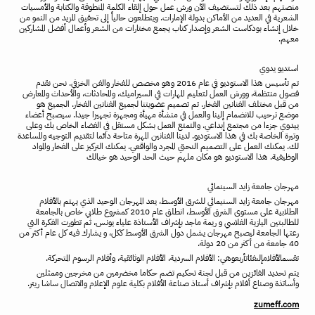
منصتهم
بعد
ذلك
لتستضيف
الآن
ورش
عمل
حول
إلقاء
الكلمة
المنطوقة
والكتابة
والأمسيات
الشعرية
في
العديد
من
الأماكن
بدولة
الإمارات
.
ويتطلعون
حالياً
إلى
تحقيق
المزيد
من
النمو
من
خلال
إنشاء
بودكاست
الشعر
وإصدار
كتاب
يجمع
مختارات
من
الشعر
وأعمال
أفضل
المشاركين
معهم
.
استديو
يدوي
تم
تأسيس
هذا
الاستوديو
في
عام
2016
وهو
مخصص
للفخار
والفن
الخزفي
.
نحن
نقدم
فصول
منتظمة،
وورش
العمل
لتعليم
المهارات
في
السيراميك،
والمحادثات،
والأحداث
والمعارض
من
قبل
مختلف
الفنانين
الفخار
.
تم
تصميم
عضويتنا
لجميع
الفنانين
الفخار
.
الجميع
هو
موضع
ترحيب
للانضمام
إلينا
والعمل
في
منشأة
مهيأة
ومجهزة
تجهيزا
جيدا
.
سيصبح
أعضاء
ييدوي
جزءا
من
مجتمع
إبداعي
.
والتمتع
العمل
بشكل
مستقل
في
الفضاء
الخاص
بك
وعلى
وتيرة
الخاصة
بك
في
هذا
الاستوديو
.
لدينا
الفنانين
المهرة
متاحة
دائما
لتقديم
التوجيه
والمساعدة
لك
.
يمكنك
العمل
على
التصميم
النحتي
المجرد
والواقعي
.
يمكنك
التركيز
على
الفخار
والمواد
الوظيفية
.
هذا
الاستوديو
هو
مكان
ملهم
حيث
الحد
الوحيد
هو
خيالك
مهرجان
جامعة
زايد
السينمائي
مهرجان
جامعة
زايد
السنيمائي
للشرق
الأوسط،
يعد
المهرجان
الوحيد
الذي
يهتم
بالأفلام
الطلابية
على
مستوى
الشرق
الأوسط،
انطلق
عام
2010
كمشروع
طلابي
خاص
بالجامعة
للطالبتين
اليازية
الفلاسي
و
ريمة
ماجد
بإشراف
الأستاذة
علياء
يونس،
ثم
تطورت
الفكرة
التي
رعتها
الجامعة
ليصبح
مهرجان
يشمل
دول
الشرق
الأوسط
ككل،
و
يشارك
فيه
كل
عام
أكثر
من
40
جامعة
من
أكثر
من
20
دولة
.
تقسمالأفلامإلىفئاتأربعوهي
:
الأفلام
السردية،
الأفلام
الوثائقية،
وأفلام
الرسوم
المتحركة
.
يتم
تحديد
الفائزين
من
قبل
لجنة
تحكيم
تضم
حكاما
مخضرمين
من
مخرجين
وممثلين
وأساتذة
وصناع
أفلام
بإشراف
أستاذ
صناعة
الأفلام
بكلية
علوم
الإعلام
والاتصال
ساشا
ريتر
.
zumeff.com