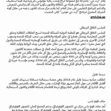
يقام
"
آرت
دبي
"
بالشراكة
مع
مجموعة
أبراج
وتحت
رعاية
جوليوس
باير
وبياجيه،
فيما
تستضيف
مدينة
جميرا
الحدث
وتساهم
هيئة
دبي
للثقافة
والفنون
بكونها
الشريك
الاستراتيجي
للمعرض
والداعم
للبرنامج
التعليمي
على
مدار
العام،
كما
يقدم
مركز
مسك
للفنون
دعمه
من
خلال
كونه
الشريك
الحصري
لبرنامج
"
آرت
دبي
مودرن
"
للفن
الحديث
.
artdubai.ae
المجلس
الثقافي
البريطاني
المجلس
الثقافي
البريطاني
هو
المنظمة
الدولية
للمملكة
المتحدة
لنسج
العلاقات
الثقافية
وخلق
الفرص
التعليمية
.
ويتمثل
هدفها
في
خلق
المعرفة
والتفاهم
بين
شعب
المملكة
المتحدة
وشعوب
البلدان
الأخرى
.
وتسعى
إلى
تحقيق
ذلك
عن
طريق
المساهمة
الإيجابية
للمملكة
المتحدة
والدول
التي
تعمل
معها
–
لتغير
حياة
الاشخاص
من
خلال
خلق
الفرص،
وبناء
الروابط
وتوليد
الثقة
.
وتعمل
المنظمة
مع
أكثر
من
100
بلد
في
جميع
أنحاء
العالم،
في
مجالات
متعددة
كالفنون
والثقافة،
واللغة
الإنجليزية،
والتعليم
والمجتمع
المدني
.
وفي
كل
عام،
تصل
لأكثر
من
20
مليون
شخص
وجها
لوجه
وأكثر
من
500
مليون
شخص
عبر
الإنترنت،
وذلك
من
خلال
البرامج
الإذاعية
والمطبوعات
.
وتأسس
المجلس
الثقافي
البريطاني
عام
1934
،
ويعتبر
مؤسسة
خيرية
في
المملكة
المتحدة
يحكمها
الميثاق
الملكي
وهيئة
عامة
في
المملكة
المتحدة
.
سينما
عقيل
انطلقت
مبادرة
سينما
عقيل
عام
2014
،
وهي
منصة
سينمائية
مستقلة
تستهدف
تقديم
أفضل
الأفلام
من
حول
العالم
لجمهور
دولة
الإمارات
.
ومن
خلال
التعريف
بالمخرجين
والأفلام،
تهدف
المبادرة
إلى
الارتقاء
بالوعي
العام
ورفع
درجة
الاهتمام
بصناعة
الأفلام
والفنون
السينمائية
.
جلف
فوتو
بلس
تُعد
جلف
فوتو
بلس
مركز
دبي
للتصوير
الفوتوغرافي،
يدعم
المجتمع
المحلي
للتصوير
الفوتوغرافي
ويلهمه
من
خلال
إقامة
ورشات
عمل
حول
التصوير
الفوتوغرافي
وجلسات
حوار
مجانية
مع