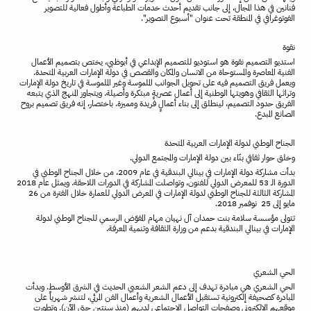
فنانين
في
هذا
المجال،
إلى
جانب
تقديم
أحدث
خدمات
الطباعة
وأطول
فعالية
للتصوير
الفوتوغرافي
في
المنطقة
تحت
عنوان
"
أسبوع
التصوير
".
نقوة
استديو
التصميم
نقوة
هو
استوديو
للتصميم
الإبداعي
في
أبوظبي،
يختص
بتصميم
الأعمال
الفنية
المعاصرة
والمستوحاة
من
الانسان
والمكان
والقصص
في
دولة
الإمارات
العربية
المتحدة
.
ويعمل
فريق
التصميم
فيه
على
تحويل
الجوانب
الملموسة
وغير
الملموسة
في
تاريخ
دولة
الإمارات
وتراثها
الثقافي
وهويتها
الوطنية
إلى
أعمال
عصريةٍ
مبتكرة
وأصيلة
.
ويتجاوز
المنهج
الذي
يتبعه
الفريق
حدود
التصميم،
لينطلق
إلى
بناء
أعمالٍ
فريدة
ومميزة
.
باختصار،
إنه
فريق
تصميم
بروح
الصانع
المبدع
.
الجناح
الوطني
لدولة
الإمارات
العربية
المتحدة
وخلق
حوار
ثقافي
بنّاء
بين
دولة
الإمارات
والمجتمع
الدولي
.
بدأت
مشاركة
دولة
الإمارات
في
بينالي
البندقية
في
عام
2009
،
من
خلال
الجناح
الوطني
في
الدورة
الـ
53
للمعرض
الدولي
للفنون،
وتواصلت
المشاركة
في
الدورات
اللاحقة
.
ويمثل
عام
2018
المشاركة
الثالثة
للجناح
الوطني
لدولة
الإمارات
في
المعرض
الدولي
للعمارة
خلال
الفترة
من
26
مايو
إلى
25
نوفمبر
2018.
تتولى
مؤسسة
سلامة
بنت
حمدان
آل
نهيان
مهام
المفوّض
الرسمي
للجناح
الوطني
لدولة
الإمارات
في
بينالي
البندقية
بدعم
من
وزارة
الثقافة
وتنمية
المعرفة
.
الحي
الشعري
الحي
الشعري
هي
مبادرة
تهدف
إلى
دعم
الشعر
الشعبي
الحديث
في
الشرق
الأوسط
.
وبدأت
المبادرة
كصحيفة
إلكترونية
تستقبل
الأعمال
الشعرية
وأعمال
الفن
المرئي،
لتنشر
شهرياً
على
موقعهم
الإلكتروني
وصفحات
التواصل
الاجتماعي
لديهم
(
منذ
سنتين
حتى
الآن
).
وتطورت