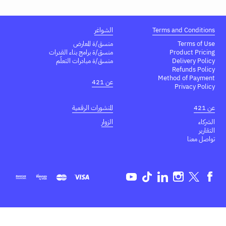
Terms and Conditions
الشواغر
Terms of Use
منسق/ة المعارض
Product Pricing
منسق/ة برامج بناء القدرات
Delivery Policy
منسق/ة مبادرات التعلّم
Refunds Policy
Method of Payment
عن 421
Privacy Policy
عن 421
المنشورات الرقمية
الشركاء
الزوار
التقارير
تواصل معنا
Youtube
TikTok
Linkedin
Instagram
Twitter
Facebook
EN
AR