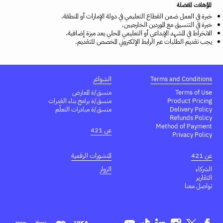
المؤهلات المفضلة
خبرة في العمل ضمن القطاع التعليمي في دولة الإمارات أو المنطقة.
خبرة في التنسيق مع الموردين الخارجيين.
الانخراط في المشهد الإبداعي أو التعليمي المحلي يعد ميزة إضافية.
يجب تقديم الطلبات عبر الرابط الإلكتروني المخصص للتقديم.
Terms and Conditions
الشواغر
Terms of Use
منسق/ة المعارض
Product Pricing
منسق/ة برامج بناء القدرات
Delivery Policy
منسق/ة مبادرات التعلّم
Refunds Policy
Method of Payment
عن 421
Privacy Policy
عن 421
المنشورات الرقمية
الشركاء
الزوار
التقارير
تواصل معنا
Youtube
TikTok
Linkedin
Instagram
Twitter
Facebook