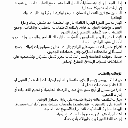
إدارة الجداول الزمنية ومسارات العمل الخاصة بالبرامج التعليمية لضمان تنفيذها
في الوقت المحدد وبكفاءة عالية.
التنسيق مع فريق الاتصال لضمان الالتزام بالمواعيد النهائية ومتطلبات المواد
الإعلامية.
الإشراف على الدورة الإدارية الكاملة للبرامج التعليمية، بما يشمل إعداد وإدارة
العقود، وإحاطة الفرق الداخلية، وتنظيم الاجتماعات التحضيرية والختامية، وجمع
التغذية الراجعة لأغراض التقييم وإعداد التقارير.
الإشراف على الموردين الخارجيين والشركاء، بما في ذلك المعلمين والميسرين والمتعاونين،
لضمان تنفيذ البرامج بسلاسة.
اقتراح تحسينات مستمرة على البرامج وآليات العمل واستراتيجيات إشراك المجتمع
استنادًا إلى ملاحظات المشاركين وتغير اهتمامات الجمهور.
قيادة الجولات التعليمية وتيسير النقاشات لتعزيز تفاعل المشاركين وتشجيعهم على
استكشاف المسارات المهنية في القطاع الإبداعي.
المؤهلات والمتطلبات
درجة البكالوريوس في مجال ذي صلة مثل التعليم أو دراسات المتاحف أو الفنون أو
الثقافة أو تخصصات مشابهة.
خبرة من سنتين إلى أربع سنوات في مجال البرمجة التعليمية أو تنظيم الفعاليات أو
إشراك المجتمع.
مهارات تنظيمية عالية وقدرة متقدمة على إدارة الجداول الزمنية.
القدرة على التنسيق بين فرق متعددة وأصحاب مصلحة ضمن أطر زمنية محددة.
المرونة للعمل في المساء أو عطلات نهاية الأسبوع عند الحاجة.
اهتمام واضح بالفن المعاصر والممارسات التعليمية.
إجادة اللغة العربية والإنجليزية كتابةً وتحدثًا.