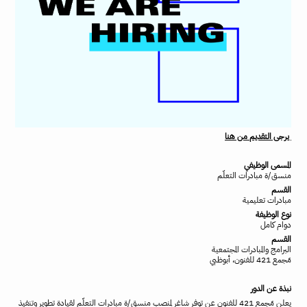
يرجى التقديم من هنا
المسمى الوظيفي
منسق/ة مبادرات التعلّم
القسم
مبادرات تعليمية
نوع الوظيفة
دوام كامل
القسم
البرامج والمبادرات المجتمعية
مَجمع 421 للفنون، أبوظبي
نبذة عن الدور
يعلن مَجمع 421 للفنون عن توفر شاغر لمنصب منسق/ة مبادرات التعلّم لقيادة تطوير وتنفيذ