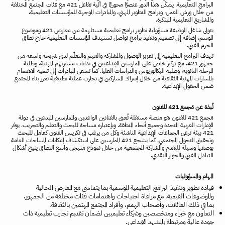
البرامج التعليمية. يشكّل هذا الدور عنصرًا محوريًا في آلية تفاعل 421 مع فئات المجتمع المختلفة
من خلال ورش العمل، وبرامج التطوير المهني، والمبادرات الموجهة للمؤسسات التعليمية،
والمشاريع التعليمية المبتكرة.
يتولى شاغل الوظيفة مسؤولية تطوير برامج تعليمية مستلهمة من معارض 421 وموضوع
الموسم، إضافة إلى تصميم وتنفيذ برامج تواصل تستهدف المؤسسات التعليمية خارج نطاق
الحرم الفني.
تهدف البرامج التعليمية إلى تعزيز الوصول والمشاركة والفهم والتعلّم لدى شريحة واسعة من
جمهور 421، مع تركيز خاص على الممارسين الإبداعيين في بدايات مسيرتهم المهنية، وطلبة
المرحلة الثانوية، وطلبة البكالوريوس والدراسات العليا. كما تسعى المبادرات إلى تنمية الاهتمام
بالمسارات المهنية الثقافية من خلال إشراك المشاركين في تجارب عملية تطبيقية تعزز بناء المجتمع
ضمن الحقول الإبداعية.
نُبذة عن مَجمع 421 للفنون
مَجمع 421 للفنون هو منصة مستقلة تُعنى بالفنانين الواعدين والممارسين المبدعين في دولة
الإمارات العربية المتحدة وجميع أنحاء المنطقة. وبإعتباره مساحة للبحث والتعلم والتجريب، يوفر
421 بيئة ترعى الجماعات الإبداعية الناشئة وكل من يرغب في تكريس الفنون كعامل للبحث
وتحقيق التحول المجتمعي. كما يشجع 421 الممارسين على استكشاف إمكانات المساحات العامة
بوصفها وسيلة للتقدم والمشاركة المجتمعية من خلال نموذج منهجي واسع النطاق يتيح أشكال
التبادل الفني والحوار النقدي.
المهام والمسؤوليات
قيادة تطوير وتنفيذ البرامج التعليمية الموسمية بما يتماشى مع المعارض الحالية
والموضوعات القيمية، مع مراعاة احتياجات واهتمامات فئات مختلفة من الجمهور،
بما في ذلك العائلات، وأصحاب الهمم، وأفراد المجتمع المهتمين بالثقافة.
التعاون مع خبراء ومتخصصين وشركاء تعليميين لضمان تقديم تجارب تعليمية ذات
جودة عالية ومرتبطة بالمشهد الإبداعي.