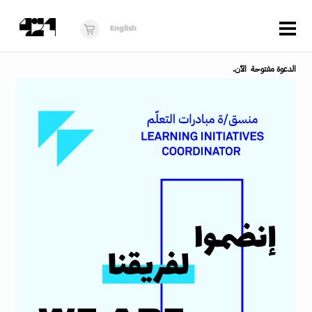
Menu
English
الزوار
الدعوة مفتوحة الآن.
عن 421
البرنامج
دكان421
أخبار
فُرَص
برنامج استوديو الناشئة
10 أعوام من 421