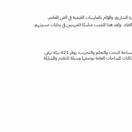
ك. ويُعد هذا المنصب مناسبًا للمهنيين في بدايات مسيرتهم
مَجمع 421 للفنون هو منصة مستقلة تُعنى بالفنانين الواعدين والممارسين المبدعين في دولة الإمارات العربية المتحدة وجميع أنحاء المنطقة. وبإعتباره مساحة للبحث والتعلم والتجريب، يوفر 421 بيئة ترعى
 للبحث وتحقيق التحول المجتمعي. كما يشجع 421 الممارسين على استكشاف إمكانات المساحات العامة بوصفها وسيلة للتقدم والمشاركة