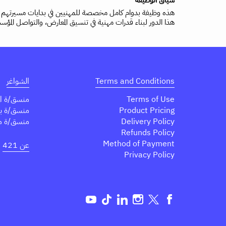
هذه وظيفة بدوام كامل مخصصة للمهنيين في بدايات مسيرتهم ضمن
هذا الدور لبناء قدرات مهنية في تنسيق المعارض، والتواصل المؤس
Terms and Conditions
الشواغر
Terms of Use
منسق/ة ال
Product Pricing
منسق/ة برا
Delivery Policy
منسق/ة مبا
Refunds Policy
Method of Payment
عن 421
Privacy Policy
Tok
Linkedin
Instagram
Twitter
Facebook