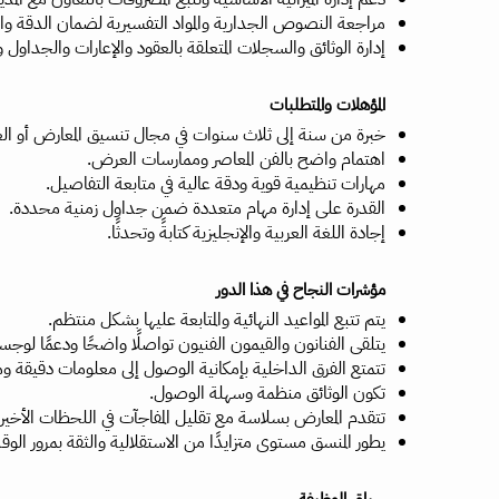
مراجعة النصوص الجدارية والمواد التفسيرية لضمان الدقة وال
إدارة الوثائق والسجلات المتعلقة بالعقود والإعارات والجداول و
المؤهلات والمتطلبات
خبرة من سنة إلى ثلاث سنوات في مجال تنسيق المعارض أو ال
اهتمام واضح بالفن المعاصر وممارسات العرض.
مهارات تنظيمية قوية ودقة عالية في متابعة التفاصيل.
القدرة على إدارة مهام متعددة ضمن جداول زمنية محددة.
إجادة اللغة العربية والإنجليزية كتابةً وتحدثًا.
مؤشرات النجاح في هذا الدور
يتم تتبع المواعيد النهائية والمتابعة عليها بشكل منتظم.
يتلقى الفنانون والقيمون الفنيون تواصلًا واضحًا ودعمًا لوجست
تتمتع الفرق الداخلية بإمكانية الوصول إلى معلومات دقيقة و
تكون الوثائق منظمة وسهلة الوصول.
تتقدم المعارض بسلاسة مع تقليل المفاجآت في اللحظات الأخيرة نت
يطور المنسق مستوى متزايدًا من الاستقلالية والثقة بمرور الوق
سياق الوظيفة