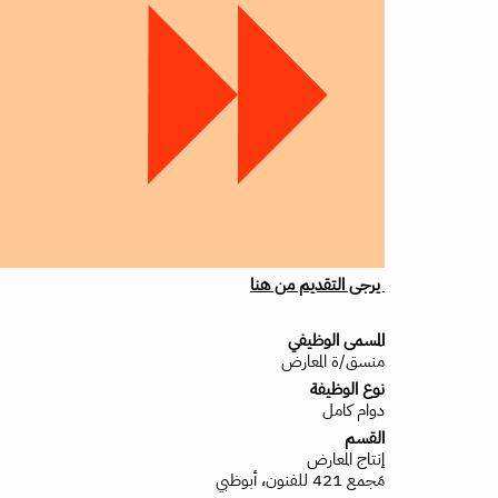
يرجى التقديم من هنا
المسمى الوظيفي
منسق/ة المعارض
نوع الوظيفة
دوام كامل
القسم
إنتاج المعارض
مَجمع 421 للفنون، أبوظبي