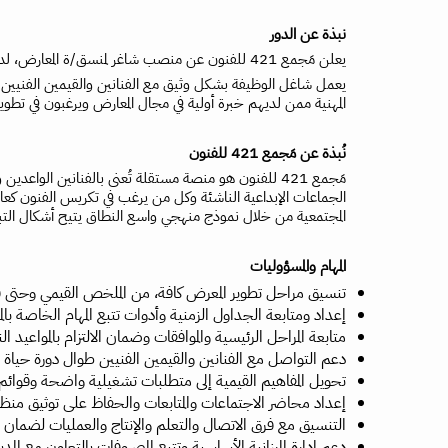
نبذة عن الدور
يعلن مَجمع 421 للفنون عن منصب شاغر لمنسق/ة المعارض، لدعم تخطيط وتنفيذ برنامج المعارض. يجمع هذا الدور بين التنسيق الإداري، ودعم إدارة المشاريع، والإلمام بالممارسات القيمية في الفن المعاصر.
يعمل شاغل الوظيفة بشكل وثيق مع الفنانين والقيمين الفنيين و
المهنية ممن لديهم خبرة أولية في مجال المعارض ويرغبون في ت
نُبذة عن مَجمع 421 للفنون
المجتمعية من خلال نموذج منهجي واسع النطاق يتيح أشكال التبا
المهام والمسؤوليات
تنسيق مراحل تطوير المعرض كافة، من الملخص القيمي وحتى 
إعداد ومتابعة الجداول الزمنية وأدوات تتبع المهام الخاصة بال
متابعة المراحل الرئيسية والموافقات وضمان الالتزام بالمواعيد الن
دعم التواصل مع الفنانين والقيمين الفنيين طوال دورة حياة 
تحويل المفاهيم القيمية إلى متطلبات تشغيلية واضحة وقوائم م
إعداد محاضر الاجتماعات والمتابعات والحفاظ على توثيق منظ
التنسيق مع فرق الاتصال والتعلم والإنتاج والعمليات لضمان ت
دعم إدارة الميزانية الأساسية وتتبع المصروفات بالتعاون مع المدير 