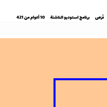
فُرَص
برنامج استوديو الناشئة
10 أعوام من 421