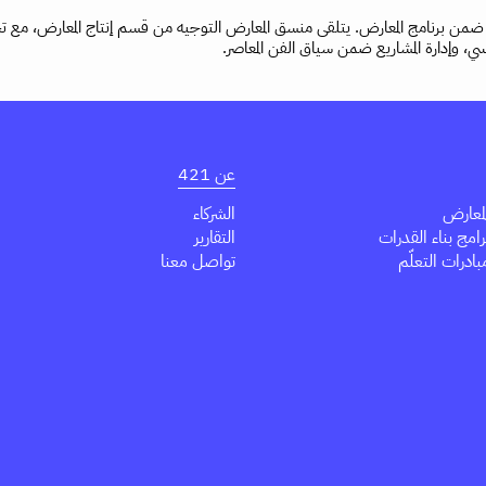
 برنامج المعارض. يتلقى منسق المعارض التوجيه من قسم إنتاج المعارض، مع تحمّ
سي، وإدارة المشاريع ضمن سياق الفن المعاصر.
عن 421
معارض
الشركاء
مج بناء القدرات
التقارير
درات التعلّم
تواصل معنا
Youtube
Tik