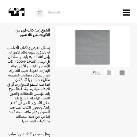
Menu
English
الزوار
الشيخ زايد: كتاب قرن من
الذكريات من لئلا ننسى
عن 421
يحتفل المعرض والكتاب المُصاحب
له بالذكرى المئوية لميلاد المغفور له
البرنامج
بإذن الله الشيخ زايد بن سلطان
آل نهيان، (1918-2004)، الأب
دكان421
المؤسس والرئيس الأول لدولة
الإمارات العربية، طيب الله ثراه.
يقدم المعرض متعلقات شخصية
أخبار
تذكارية شارك بها أفرادٌ كان
لصاحب السمو الشيخ زايد أثر في
الارتقاء بحياتهم. وقد امتلأ صرح
فُرَص
زايد المؤسس بالمتعلقات والصور
الثمينة المرتبطة بالشيخ زايد
برنامج استوديو الناشئة
خلال الأسبوع الأخير من "عام
زايد". ويحتوي الكتاب المُصاحب
للمعرض على مائة نسخة مُعاد
10 أعوام من 421
إنتاجها من هذه المتعلقات
والذكريات المرتبطة بها.
يمثل معرض "لئلّا ننسى" مبادرة