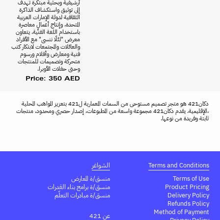
أرشيفية وبحثية مبتكرة تهدف
إلى توثيق واستكشاف الذاكرة
الثقافية لدولة الإمارات العربية
المتحدة، وإنتاج أعمالٍ معاصرة
باستخدام اللغة الفنية. يتعاون
معرض "لئلّا ننسى" مع الأفراد
والعائلات والمجتمعات لابتكار كتب
فنية ومعارض وأفلام ورسوم
متحركة وتصميمات للمنتجات
وحتى حفلات الأوبرا.
Price: 350 AED
دكان421 هو متجر تصميم مستوحى من السمات المعمارية ل421 بتعزيز المواهب المحلية
،الإقليمية. يقدم دكان421 مجموعة واسعة من المطبوعات، إصدار حصري ومحدود، منتجات
ثابتة وفريدة من نوعها.
Terms and Conditions
الشواغر
Terms of Use
منسق/ة المعارض
Product Pricing
منسق/ة برامج بناء القدرات
Delivery Policy
منسق/ة مبادرات التعلّم
Refunds Policy
Method of Payment
عن 421