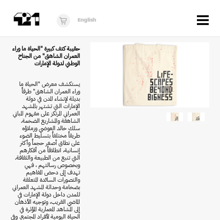
Menu
English
الزوار
حقيبة كتف كبيرة "الحياة ما وراء
العمران الشاهق" من الجناح
الوطني لدولة الإمارات
عن 421
يستكشف معرض "الحياة ما
البرنامج
وراء العمران الشاهق" طرقاً
بديلة لإنشاء المدن في دولة
دكان421
الإمارات التي تشتهر بالمشهد
العمراني المرتكز على مفهوم المباني
الشاهقة والمشاريع الضخمة.
أخبار
سلك خالد العوضي وزملاؤه
طريقاً مختلفاً بتسليط الضوء
على نطاق أصغر حجماً وأكثر
فُرَص
إنسانية، انطلاقاً من أفكارهم
التي تنبع من الطبيعة والثقافة.
برنامج استوديو الناشئة
وبخصوص رسالتهم ، فهي
تهدف إلى دحض المفاهيم
والتصورات السائدة المتعلقة
10 أعوام من 421
بضخامة وحداثة المشهد العمراني
للمدن داخل دولة الإمارات في
الماضي القريب، وتوجيه الأذهان
إلى المشاهد المعمارية المؤثرة في
الحياة اليومية لأفراد المجتمع. وفي