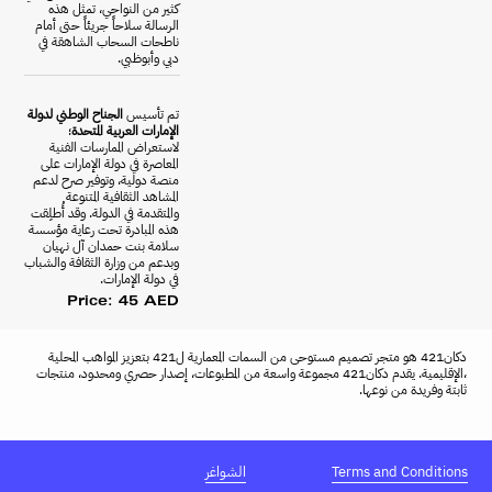
كثير من النواحي، تمثل هذه
الرسالة سلاحاً جريئاً حتى أمام
ناطحات السحاب الشاهقة في
دبي وأبوظبي.
تم تأسيس
الجناح الوطني لدولة
الإمارات العربية المتحدة
؛
لاستعراض الممارسات الفنية
المعاصرة في دولة الإمارات على
منصة دولية، وتوفير صرح لدعم
المشاهد الثقافية المتنوعة
والمتقدمة في الدولة. وقد أُطلِقت
هذه المبادرة تحت رعاية مؤسسة
سلامة بنت حمدان آل نهيان
وبدعم من وزارة الثقافة والشباب
في دولة الإمارات.
Price: 45 AED
دكان421 هو متجر تصميم مستوحى من السمات المعمارية ل421 بتعزيز المواهب المحلية
،الإقليمية. يقدم دكان421 مجموعة واسعة من المطبوعات، إصدار حصري ومحدود، منتجات
ثابتة وفريدة من نوعها.
Terms and Conditions
الشواغر