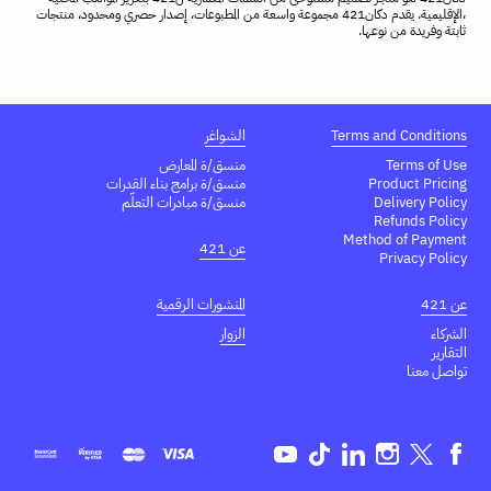
،الإقليمية. يقدم دكان421 مجموعة واسعة من المطبوعات، إصدار حصري ومحدود، منتجات
ثابتة وفريدة من نوعها.
Terms and Conditions
الشواغر
Terms of Use
منسق/ة المعارض
Product Pricing
منسق/ة برامج بناء القدرات
Delivery Policy
منسق/ة مبادرات التعلّم
Refunds Policy
Method of Payment
عن 421
Privacy Policy
عن 421
المنشورات الرقمية
الشركاء
الزوار
التقارير
تواصل معنا
Youtube
TikTok
Linkedin
Instagram
Twitter
Facebook