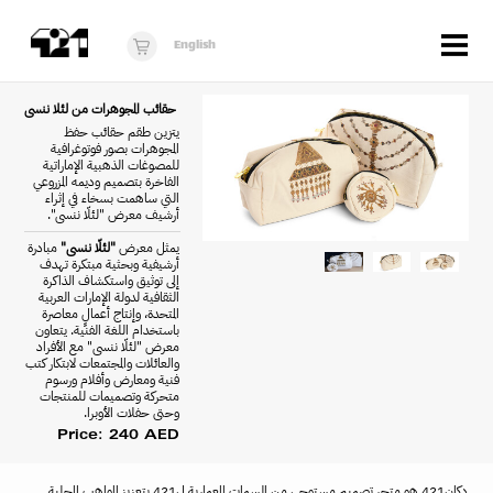
Menu
English
الزوار
حقائب المجوهرات من لئلا ننسى
يتزين طقم حقائب حفظ
عن 421
المجوهرات بصور فوتوغرافية
للمصوغات الذهبية الإماراتية
الفاخرة بتصميم وديمه المزروعي
البرنامج
التي ساهمت بسخاء في إثراء
أرشيف معرض "لئلّا ننسى".
دكان421
يمثل معرض
"لئلّا ننسى"
مبادرة
أرشيفية وبحثية مبتكرة تهدف
أخبار
إلى توثيق واستكشاف الذاكرة
الثقافية لدولة الإمارات العربية
المتحدة، وإنتاج أعمالٍ معاصرة
فُرَص
باستخدام اللغة الفنية. يتعاون
معرض "لئلّا ننسى" مع الأفراد
والعائلات والمجتمعات لابتكار كتب
برنامج استوديو الناشئة
فنية ومعارض وأفلام ورسوم
متحركة وتصميمات للمنتجات
10 أعوام من 421
وحتى حفلات الأوبرا.
Price: 240 AED
دكان421 هو متجر تصميم مستوحى من السمات المعمارية ل421 بتعزيز المواهب المحلية