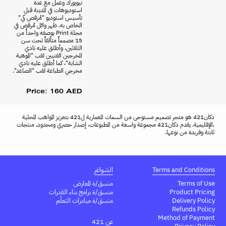
نيويورك وعمل مع عدة
استوديوهات في المدينة قبل
تأسيس استوديو "مُرقص كي"
الخاص به. ظهر وائل مُرقص في
مجلة Print بوصفه واحداً من
15 مصمماً متألقاً تحت سن
الثلاثين، وأطلق عليه نادي
المخرجين الفنيين لقب "الموهبة
الشابة"، كما أطلق عليه نادي
مخرجي الطباعة لقب "الصاعد".
Price: 160 AED
دكان421 هو متجر تصميم مستوحى من السمات المعمارية ل421 بتعزيز المواهب المحلية
،الإقليمية. يقدم دكان421 مجموعة واسعة من المطبوعات، إصدار حصري ومحدود، منتجات
ثابتة وفريدة من نوعها.
Terms and Conditions
الشواغر
Terms of Use
منسق/ة المعارض
Product Pricing
منسق/ة برامج بناء القدرات
Delivery Policy
منسق/ة مبادرات التعلّم
Refunds Policy
Method of Payment
عن 421