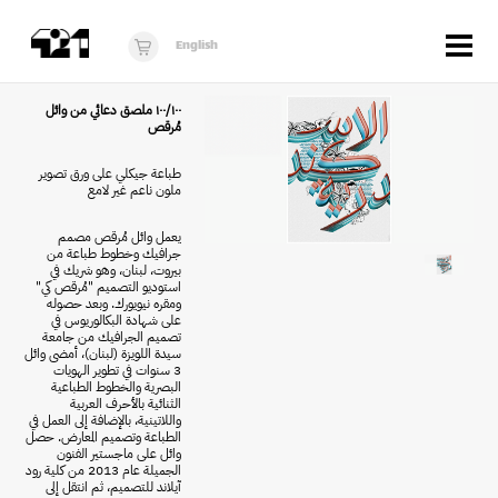
Menu
English
الزوار
١٠٠/١٠٠ ملصق دعائي من وائل
مُرقص
عن 421
طباعة جيكلي على ورق تصوير
ملون ناعم غير لامع
البرنامج
دكان421
يعمل وائل مُرقص مصمم
جرافيك وخطوط طباعة من
بيروت، لبنان، وهو شريك في
أخبار
استوديو التصميم "مُرقص كي"
ومقره نيويورك. وبعد حصوله
على شهادة البكالوريوس في
فُرَص
تصميم الجرافيك من جامعة
سيدة اللويزة (لبنان)، أمضى وائل
برنامج استوديو الناشئة
3 سنوات في تطوير الهويات
البصرية والخطوط الطباعية
الثنائية بالأحرف العربية
10 أعوام من 421
واللاتينية، بالإضافة إلى العمل في
الطباعة وتصميم المعارض. حصل
وائل على ماجستير الفنون
الجميلة عام 2013 من كلية رود
آيلاند للتصميم، ثم انتقل إلى