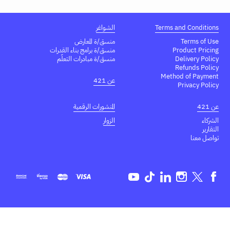
Terms and Conditions
الشواغر
Terms of Use
منسق/ة المعارض
Product Pricing
منسق/ة برامج بناء القدرات
Delivery Policy
منسق/ة مبادرات التعلّم
Refunds Policy
Method of Payment
عن 421
Privacy Policy
عن 421
المنشورات الرقمية
الشركاء
الزوار
التقارير
تواصل معنا
Youtube
TikTok
Linkedin
Instagram
Twitter
Facebook
EN
AR