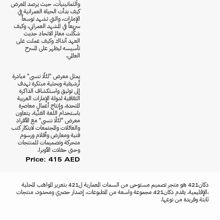
والثمانينيات، حيث يرصد المعرض
كيف بدأت الحياة العمرانية في
الإمارات، والتي تشهد توسعاً
سريعاً في المشهد العمراني، وكيف
شكَّلت معالم الاتحاد حديث
العهد آنذاك وكيف عملت على
تأسيسه ليظهر على المسرح
العالمي.
يمثل معرض "لئلّا ننسى" مبادرة
أرشيفية وبحثية مبتكرة تهدف
إلى توثيق واستكشاف الذاكرة
الثقافية لدولة الإمارات العربية
المتحدة، وإنتاج أعمالٍ معاصرة
باستخدام اللغة الفنية. يتعاون
معرض "لئلّا ننسى" مع الأفراد
والعائلات والمجتمعات لابتكار كتب
فنية ومعارض وأفلام ورسوم
متحركة وتصميمات للمنتجات
وحتى حفلات الأوبرا.
Price: 415 AED
دكان421 هو متجر تصميم مستوحى من السمات المعمارية ل421 بتعزيز المواهب المحلية
،الإقليمية. يقدم دكان421 مجموعة واسعة من المطبوعات، إصدار حصري ومحدود، منتجات
ثابتة وفريدة من نوعها.