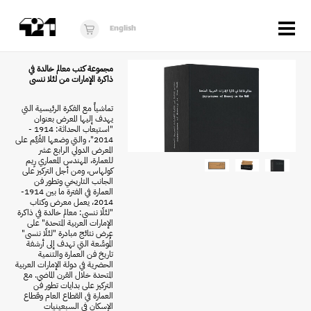
Menu
English
الزوار
مجموعة كتب معالم خالدة في
ذاكرة الإمارات من لئلا ننسى
عن 421
تماشياً مع الفكرة الرئيسية التي
يهدف إليها المعرض بعنوان
البرنامج
"استيعاب الحداثة: 1914 -
2014"، والتي وضعها القَيِّم على
دكان421
المعرض الدولي الرابع عشر
للعمارة، المهندس المعماري رِيم
كولهاس، ومن أجل التركيز على
أخبار
الجانب التاريخي وتطور فن
العمارة في الفترة ما بين 1914-
2014، يعمل معرض وكتاب
فُرَص
"لئلّا ننسى: معالم خالدة في ذاكرة
الإمارات العربية المتحدة" على
برنامج استوديو الناشئة
عرض نتائج مبادرة "لئلّا ننسى"
المُوسَّعة التي تهدف إلى أرشفة
تاريخ فن العمارة والتنمية
10 أعوام من 421
الحضرية في دولة الإمارات العربية
المتحدة خلال القرن الماضي. مع
التركيز على بدايات تطور فن
العمارة في القطاع العام وقطاع
الإسكان في السبعينيات