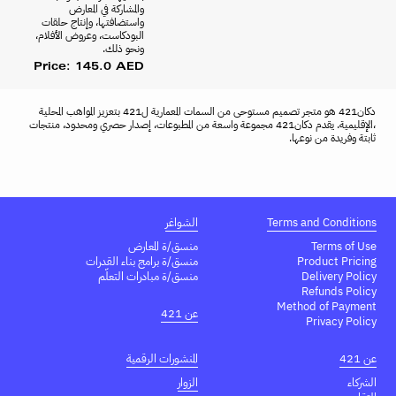
والمشاركة في المعارض
واستضافتها، وإنتاج حلقات
البودكاست، وعروض الأفلام،
ونحو ذلك.
Price: 145.0 AED
دكان421 هو متجر تصميم مستوحى من السمات المعمارية ل421 بتعزيز المواهب المحلية
،الإقليمية. يقدم دكان421 مجموعة واسعة من المطبوعات، إصدار حصري ومحدود، منتجات
ثابتة وفريدة من نوعها.
Terms and Conditions
الشواغر
Terms of Use
منسق/ة المعارض
Product Pricing
منسق/ة برامج بناء القدرات
Delivery Policy
منسق/ة مبادرات التعلّم
Refunds Policy
Method of Payment
عن 421
Privacy Policy
عن 421
المنشورات الرقمية
الشركاء
الزوار