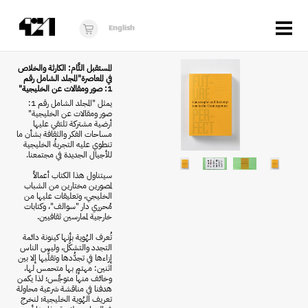
Menu
English
الزوار
المستقبل التَّام: الكارثة والخلاص
في المعاصرة"المجلد الشامل رقم
1: صور ومقالات عن الخليجية"
عن 421
يمثل "المجلد الشامل رقم 1:
صور ومقالات عن الخليجية"
البرنامج
أرضية مشتركة تلتقي عليها
مساحات الفكر والثقافة بشأن ما
تنطوي عليه التجربةُ الخليجية
دكان421
للأجيال الجديدة في مجتمعنا.
أخبار
سيتناول هذا الكتاب أعمالاً
لمصورين مختارين من الشباب
الخليجي، وتعليقات عليها من
فُرَص
مُحرري دار "سوالف"، وكتابات
خارجية لممارسين ثقافيين.
برنامج استوديو الناشئة
تُعرف الهُوية بأنها كينونة دائمة
التجدد والتشكُّل، وليس الناس
10 أعوام من 421
إزاءها في تجدُّدها وتقلُّبها إلا بين
اثنين: مهتمٍ بها متحمس لها،
وخائف منها متوجِّس؛ لذا يكمن
هدفنا في مناقشة شرعية محاولة
تعريف الهُوية الخليجية؛ لنخرج