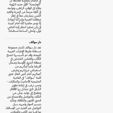
في الختام بخلاصة مفادها أن
"الخليجية" أفقٌ جديد للهُوية
يظلُّنا في الوقت الراهن، ونواجه
في كَنَفِه مزيجاً من الحرية والقيد
اللذينِ يتمازجان معاً في إطار
منطقتنا العربية وإدراكنا لذواتنا.
إنَّا نوجز حاضرنا كله أمام أعيننا
في ركن صغير؛ لننظر إليه كماضٍ
تولّى، ونُخلي الساحة لمستقبلنا.
دار سوالف
تعد دار سوالف للنشر مجموعة
مستقلة مقرها الإمارات العربية
المتحدة، وقد تم تأسيسها؛ لتمنح
الكُتَّاب والفنانين الناشئين في
منطقة الشرق الأوسط وشمال
أفريقيا مِنْبراً يُمكّنهم من
استعراض مهاراتهم وعرض
أعمالهم أمام أعين العالم. تعني
كلمة "سوالف" في العامية
الخليجية الأحاديثَ والحكايات -
ونحن نرغب في إعادة تطوير
السُّبُل التي نتبادل بها الأفكار،
ونطمح إلى توليد حِسٍّ من
التآلف والتواصل والاجتماع بين
مُحبي الفنون والثقافة، وذلك
بتيسير الحوار وتمهيد سبل
التواصل عبر العديد من الوسائط،
بما فيها نشر الكتب والمجلات،