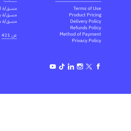
Terms of Use
منسق/ة ال
Product Pricing
منسق/ة برا
Delivery Policy
منسق/ة مبا
Refunds Policy
Method of Payment
عن 421
Privacy Policy
Tok
Linkedin
Instagram
Twitter
Facebook