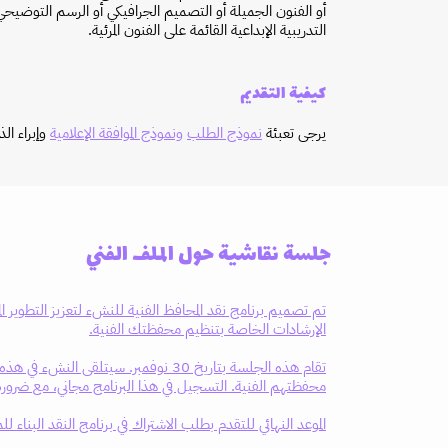
أو الفنون الجميلة أو التصميم الجرافيكي أو الرسم التوضيحي 
التدريبية الإبداعية القائمة على الفنون المرئية.
كيفية التقديم
يرجى تعبئة
نموذج الطلب
ونموذج الموافقة الإعلامية
وإبراء الذم
جلسة نقاشية حول الملف الفني
تم تصميم برنامج نقد المحافظ الفنية للنشء لتعزيز التطوير ال
الإرشادات الخاصة بتنظيم محفظتك الفنية.
تقام هذه الجلسة بتاريخ 30 نوفمبر. سيتل
محفظتهم الفنية. التسجيل في هذا البرنامج مجاني، مع ضرورة 
الموعد النهائي للتقدم بطلب الاشتراك في برنامج النقد البناء للمحفظة ا