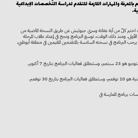
م بالمعرفة والمهارات اللازمة للتقدم لدراسة التخصصات الإبداعية
ة.
امج 421 السنوي للتدريب، حيث اختير كلٌ من آية عفانة وسري جيوثيش عن طريق النسخة الماضية من
الأولى. ومنذ ذلك الوقت، توسع البرنامج ونجح في إعداد طلاب المرحلة
. يرحب البرنامج في نسخته السادسة بالمتقدمين المقيمين في منطقة أبوظبي،
 بتاريخ 7 أكتوبر.
يخ 30 نوفمبر.
ات برنامج الممارسة في