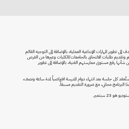
لى تطوير المهارات الإبداعية العملية، بالإضافة إلى التوجيه القائم
 وتقديم طلبات الالتحاق بالجامعات/الكليات وعيرها من الفرص
ن شأنها رفع مستوى ممارستهم الفنية، بالإضافة إلى تطوير
لبرنامج مرة واحدة أسبوعياً طوال شهرنوفمبر2025، وستٌعقد كل جلسة بعد انتهاء دوام المدرسة افتراضياً لمدة ساعة ونصف،
و 23 سبتمبر.