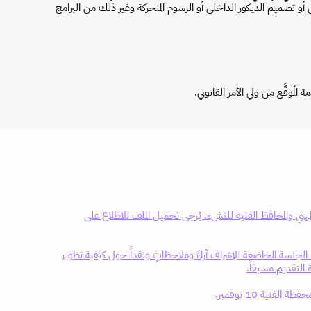
أو تصميم الديكور الداخلي أو الرسوم المتحركة وغير ذلك من البرامج
ة المُوقَّع من ولي الأمر القانوني.
مهني والمحافظ الفنية للنشء. يُرجى تحميل الملف للاطلاع على
قى النشء في هذه الجلسة الخاضعة للإشراف آراءً وملاحظاتٍ ونقداً حول كيفية تطوير
التقديم مسبقاً.
لفنية 10 نوفمبر.