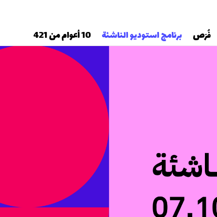
فُرَص
برنامج استوديو الناشئة
10 أعوام من 421