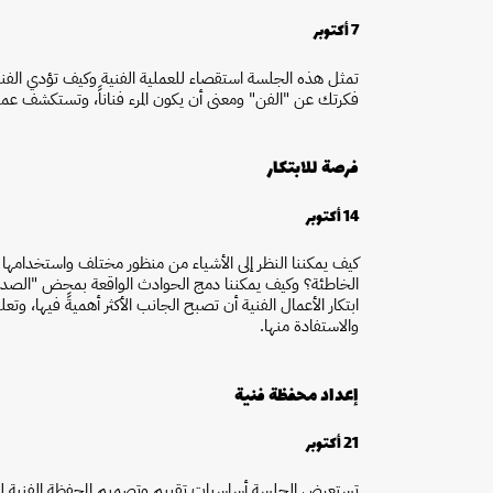
7 أكتوبر
تمثل هذه الجلسة استقصاء للعملية الفنية وكيف تؤدي الفنو
فكرتك عن "الفن" ومعنى أن يكون المرء فناناً، وتستكشف عم
فرصة للابتكار
14 أكتوبر
كيف يمكننا النظر إلى الأشياء من منظور مختلف واستخدامها ب
الخاطئة؟ وكيف يمكننا دمج الحوادث الواقعة بمحض "الصدف
ابتكار الأعمال الفنية أن تصبح الجانب الأكثر أهميةً فيها، 
والاستفادة منها.
إعداد محفظة فنية
21 أكتوبر
تستعرض الجلسة أساسيات تقييم وتصميم المحفظة الفنية لل