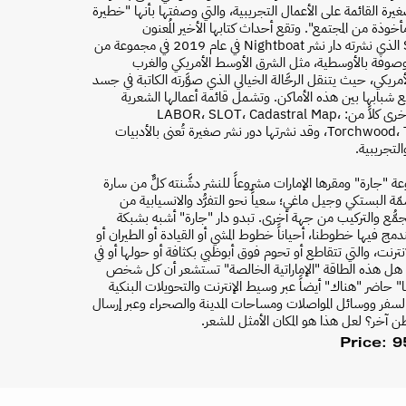
يرة القائمة على الأعمال التجريبية، والتي وصفتها بأنها "خطيرة
خوذة من المجتمع". وتقع أحداث كتابها الأخير المُعنون
SPEECH الذي نشرته دار نشر Nightboat في عام 2019 في مجموعة من
لموصوفة بالأوسطية، مثل الشرق الأوسط الأمريكي والغرب
مريكي، حيث يتنقل الرحَّالة الخيالي الذي صوَّرته الكاتبة في جسد
يع شبابها بين هذه الأماكن. وتشمل قائمة أعمالها الشعرية
الكاملة الأخرى كلاً من: LABOR، SLOT، Cadastral Map،
Torchwood، Threads، وقد نشرتها دور نشر صغيرة تُعنى بالأدبيات
التجريبية.
 "جارة" ومقرها الإمارات مشروعاً للنشر دشَّنته كلٌّ من سارة
مّة البستكي وجيل ماغي؛ سعياً نحو التفرُّد والانسيابية من
جمُّع والتركيب من جهة أخرى. تبدو دار "جارة" أشبه بشبكة
دمج فيها خطوطنا، أحياناً خطوط المشي أو القيادة أو الطيران أو
رنت، والتي تتقاطع أو تحوم فوق أبوظبي بكثافة أو حولها أو في
هل هذه الطاقة "الإماراتية الخالصة" تستشعر أن كل شخص
 حاضر "هناك" أيضاً عبر وسيط الإنترنت والتحويلات البنكية
لسفر ووسائل المواصلات ومساحات المدينة والصحراء وعبر إرسال
طن آخر؟ لعل هذا هو المكان الأمثل للشعر.
Price: 