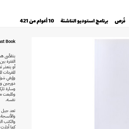
فُرَص
برنامج استوديو الناشئة
10 أعوام من 421
Last Book بقلم جيل 
يتقصَّى هذ
أو يتعذر 
المفردات 
وإيفي شوك
دورجين وأ
نفسه.
تعد جيل ش
والأنسجة.
والكتب الف