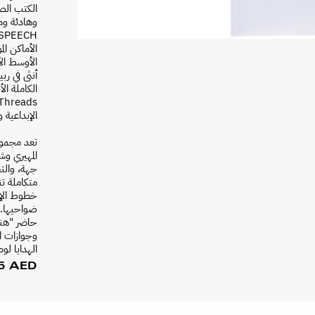
الكتب الصغ
وهادئة ومأ
الأماكن ا
الأوسط الأ
أنثى في رب
الإبداعية و
تعد مجموعة
المهيري وش
جهة، والت
متكاملة تن
خطوط الإنت
ضواحيها. 
حاضر "هنا"
وجوازات ا
الهدايا لو
95 AED