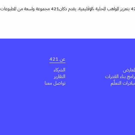
عن 421
معارض
الشركاء
مج بناء القدرات
التقارير
درات التعلّم
تواصل معنا
Youtube
Tik