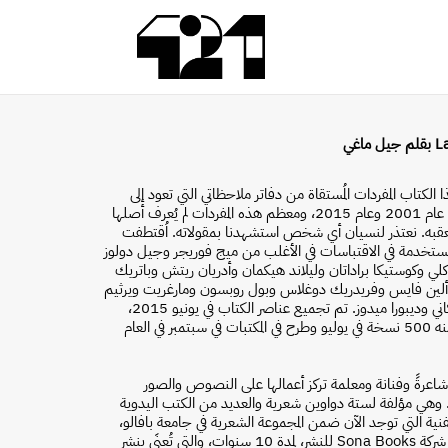
ماغي
ا الكتاب المفردات المُستقاة من دفاتر ملاحظاتي التي تعود إلى
الفترة بين عام 2001 وعام 2015، ومعظم هذه المفردات لم يُعرف أصلها
تعقبه. نعتذر لنسيان أي شخص استشهدنا بمقولاته. اُقتطفت
المستخدمة في الاقتباسات في الأغلب من ميج فوريجر وجيل دولوز
لي وكوستيكا براداتان وليلاند هيكمان وأدريان ريتش وباتريك
لين فايس وفريدريك دوغلاس وبول روبسون ومارغريت ويرثيم
وسارة تاركاني وديبورا ميدوز. تم تجميع عناصر الكتاب في يونيو 2015،
وطُبعت منه 500 نسخة في يوليو وطرح في المكتبات في سبتمبر في العام
اعرةً وفنانة ومعلمة تركز أعمالها على النصوص والصور
 وهي مؤلفة لستة دواوين شعرية والعديد من الكتب اليدوية
نية التي توجد الآن ضمن المجموعة الشعرية في جامعة بافالو،
كما أدارت شركة Sona Books للنشر، لمدة 10 سنوات، والتي تُعنَى بنشر