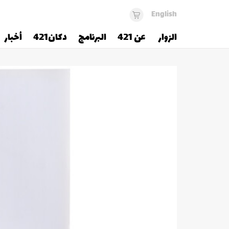
English
الزوار
عن 421
البرنامج
دكان421
أخبار