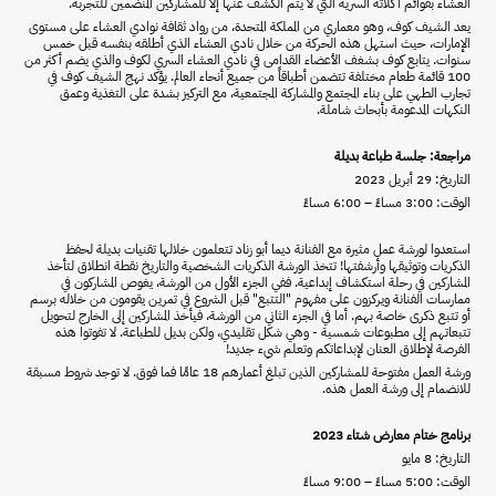
العشاء بقوائم أكلاته السرية التي لا يتم الكشف عنها إلا للمشاركين المنضمين للتجربة.
يعد الشيف كوف، وهو معماري من المملكة المتحدة، من رواد ثقافة نوادي العشاء على مستوى
الإمارات، حيث استهل هذه الحركة من خلال نادي العشاء الذي أطلقه بنفسه قبل خمس
سنوات. يتابع كوف بشغف الأعضاء القدامى في نادي العشاء السري لكوف والذي يضم أكثر من
100 قائمة طعام مختلفة تتضمن أطباقاً من جميع أنحاء العالم. يؤكد نهج الشيف كوف في
تجارب الطهي على بناء المجتمع والمشاركة المجتمعية، مع التركيز بشدة على التغذية وعمق
النكهات المدعومة بأبحاث شاملة.
مراجعة: جلسة طباعة بديلة
التاريخ: 29 أبريل 2023
الوقت: 3:00 مساءً – 6:00 مساءً
استعدوا لورشة عمل مثيرة مع الفنانة ديما أبو زناد تتعلمون خلالها تقنيات بديلة لحفظ
الذكريات وتوثيقها وأرشفتها! تتخذ الورشة الذكريات الشخصية والتاريخ نقطة انطلاق لتأخذ
المشاركين في رحلة استكشاف إبداعية. ففي الجزء الأول من الورشة، يغوص المشاركون في
ممارسات الفنانة ويركزون على مفهوم "التتبع" قبل الشروع في تمرين يقومون من خلاله برسم
أو تتبع ذكرى خاصة بهم. أما في الجزء الثاني من الورشة، فيأخذ المشاركين إلى الخارج لتحويل
تتبعاتهم إلى مطبوعات شمسية - وهي شكل تقليدي، ولكن بديل للطباعة. لا تفوتوا هذه
الفرصة لإطلاق العنان لإبداعاتكم وتعلم شيء جديد!
ورشة العمل مفتوحة للمشاركين الذين تبلغ أعمارهم 18 عامًا فما فوق. لا توجد شروط مسبقة
للانضمام إلى ورشة العمل هذه.
برنامج ختام معارض شتاء 2023
التاريخ: 8 مايو
الوقت: 5:00 مساءً – 9:00 مساءً