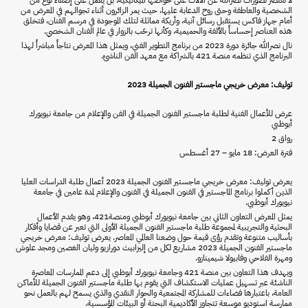
الشخصية والعاطفة وحتى روح الدعابة عليها، حيث يمر الزائرون أثناء تجوالهم في المعرض من
أمام جهاز فاكس يستقبل رسائل آنية، وأريكة مماثلة لتلك الموجودة في مرسم الفنان، فتخلق
هذه العناصر إحساساً بالألفة والحميمية، وكأنها ترحّب بالزوار في عالم الفنان الشخصي.
نال نصرالله جائزة دورة 2023 من برنامج التطوير الفني، ويمثل هذا المعرض نتاجاً مباشراً لهذا
البرنامج الذي تنظمه منصة 421 بالشراكة مع معهد الفن الناشئ.
توليف: معرض خريجي ماجستير الفنون الجميلة 2023
عرض للأعمال الفنية لطلبة ماجستير الفنون الجميلة في الفن والإعلام من جامعة نيويورك
أبوظبي
رواق 2
فترة العرض: 18 مايو – 27 أغسطس
يعرض توليف: معرض خريجي ماجستير الفنون الجميلة 2023 أعمال طلبة الدراسات العليا
الذين أكملوا برنامج الماجستير في الفنون الجميلة في الفنون والإعلام لمدة عامين في جامعة
نيويورك أبوظبي.
يمثل المعرض التعاون الثاني بين جامعة نيويورك أبوظبي ومنصة421، وهو يقدم الأعمال
البحثية والتجريبية لمجموعة طلبة ماجستير الفنون الجميلة الأولى التي تعبر عن قضايا وأفكار
بأساليب متنوعة وتقدم رؤى قيمة حول وضعنا العالمي المعاصر. يعرض توليف: معرض خريجي
ماجستير الفنون الجميلة 2023 مشاريع لكل من إليزابيث دورازيو وليان الغصين ومجد علوش
ومهرة الفلاحي وفابيولا شيمينازو.
ويهدف هذا التعاون بين منصة 421 وجامعة نيويورك أبوظبي إلى دعم الممارسات المعاصرة
الناشئة عبر تسهيل عمليات الاستكشاف التي يقوم بها طلبة ماجستير الفنون الجميلة للأماكن
العامة، باعتبارها فضاءات للمشاركة المجتمعية والحوار النقدي والذي يسمح لهم بالعمل نحو
ممارسة استوديو موسعة تتجاوز الأكاديمية البحتة أو البيئات المؤسسية.