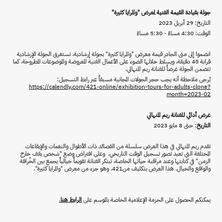
جولة بقيادة القيمة الفنية لمعرض "والمرايا كثيرة"
التاريخ: 29 أبريل 2023
الوقت: 4:30 مساءً - 5:30 مساءً
انضموا إلى منى الجادر قيمة معرض "والمرايا كثيرة" بجولة إرشادية. تستغرق الجولة الإرشادية
قرابة 45 دقيقة، ويسلط خلالها الضوء على الأعمال الفنية المعروضة والموضوعات المطروحة. كما
تتضمن الجولة عرضاً للفنانة ريم المنهالي.
يُرجى ملاحظة أنه يجب حجز الجولات المجانية مسبقاً عبر رابط التسجيل:
https://calendly.com/421-online/exhibition-tours-for-adults-clone?
month=2023-02
عرض أدائي للفنانة ريم المنهالي
التاريخ
: حتى 8 مايو 2023
تقدم ريم المنهالي في هذا العرض سلسلة من القصائد ذات الأطوال والنغمات والإيقاعات
المختلفة التي تعيد تصور تسجيل الوقت التاريخي. وعلى افتراض وضع "شخص يقف خارج
الزمن" في كتابتها وعند مراقبة حياتها الخاصة، تبتكر الفنانة تقويماً خيالياً يجمع بين الخُرافة
والواقع والخيال. هذا العرض بتكليف من421. وهو جزء من معرض "والمرايا كثيرة".
يمكنكم الحصول على الحزمة الإعلامية الخاصة بالموسم على
الرابط هنا
.