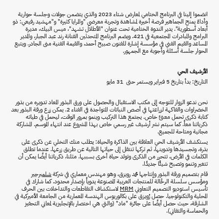
انضموا إلينا في البرنامج الختامي لمعارض شتاء 2023 والذي يتضمن جولات وجلسة حوارية
وأداءً يمنح الجماهير فرصة أخيرة لمشاهدة وتجربة معرضي "والمرايا كثيرة" و"مهشيد رفيعي: ذو
أبعاد أسطورية". يدير الندوة الختامية تحت عنوان "الأطلال تشهد"، ميس البيك، مديرة
البرامج والمبادرات المجتمعية في 421. ويضم البرنامج المتحدثين الفنانة رند عبد الجبار، والمدير
المساعد والقيم الفني في مؤسسة إشارة للفنون صبيح أحمد، والقيمة الفنية منى الجادر. ويتبع
الحوار جلسة أسئلة وأجوبة مع الجمهور.
الأرشيف الحي
التاريخ: بدأ بتاريخ 5 فبراير ويستمر حتى 31 مايو
نحن ندعو الزوار للتوجه إلى مكتب الاستقبال والحصول على ورق البذور المعاد تدويره من بذور
الخضراوات والفاكهة لزراعتها في أصص النباتات المتواجدة في الفناء 2. يمكن زرع ورقة البذور بعد
كتابة ذكرى تحمل معنىً خاص. يجتمع هذا التركيب وينمو بمرور الوقت، ليحمل في طياته
ذكرياتنا معاً. كما سيتم نشر أرشيف غير رسمي خاص بهذا المشروع عند انتهاء الموسم. المشاركة
مجانية ومتاحة للجميع.
يستكشف الأرشيف الحي العلاقة بين الذاكرة والحياة: يطلب منك التخلي عن ذكرى على
بذرة، وتجسيدها وتدوينها، ثم تركها تنتقل إلى حياتها التالية عن طريق زرعها. عندما تطلق
الكلمات في الأرض، تتحرر من الذكرى وتولد حياة أخرى بسببها. مثلنا، ذكرياتنا أيضًا يمكن أن
تتغير وتنمو وتصبح شيئًا جديدًا.
قام بتصميم ورقة البذور وإنتاجها محمد رويزق، وهو مهندس معماري في شركة
شلمبرجير
ومؤسس سلسلة الرحَّالة للمنتجات العربية المصنوعة يدوياً بإصدار محدود. كما شارك في
تأسيس استوديو التصميم التعاوني
MRM
لاستكشاف التقاطعات والتداخلات بين الحرف
المحلية والتكنولوجيا. حصل رُويزق على بكالوريوس الهندسة المعمارية من الجامعة الأميركية في
الشارقة، حيث حصل أيضًا على جائزة "ماد" (والتي هي اختصار بالإنجليزية لمعاني التحفيز
والحماسة والتفاني).