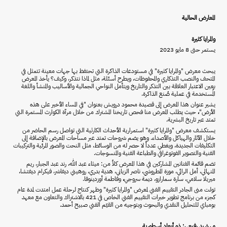
المعارض الحالية
والمرايا كثيرة
يستمر حتى 8 مايو 2023
يبحث معرض "والمرايا كثيرة" في مستودعات الذاكرة التي تحتفظ بها جهات معينة تتمثل في
المتحف والنصب التذكاري والمحفوظات، ويطرح أسئلة، مثل لماذا نتذكر، وكيف؟ يأخذ المعرض
بعين الاعتبار العلاقة بين التذكر والتاريخ ويتأمل النواحي الجمالية والأساليب والمنشأ واللغة
المُستخدمة في عملية صُنع الذاكرة.
يشير عنوان هذا المعرض إلى قصيدة محمود درويش بعنوان "في المساء الأخير على هذه
الأرض"
،
حيث يطلب المعرض منا فحص تاريخنا المشترك من خلال مرآة الكوارث المستمرة التي
تمتد عبر تاريخ البشرية.
يستكشف معرض "والمرايا كثيرة" استمرارية الأحداث الكارثية التي تواصل رسم الحاضر من
خلال الآثار والهياكل والأصداء. وهو يضم شروحات تمتد عبر مساحات المعرض بالإضافة إلى
التكليفات الجديدة، ويغطي عدداً لا حصر له من الوسائط، مثل النحت والصور المرئية والتركيبات
الفنية والتصوير الفوتوغرافي والطباعة الفنية والمنسوجات.
تضم قائمة الفنانين المشاركين في هذا المعرض كلاً من: ميثاء عبد الله، رند عبد الجبار، ريم
المنهالي، أمل الرائي، موزة المطروشي، ناصر الزياني، هدية بدري، روهيني ديفاشر، فيكرام ديفتشا،
ميريلا سلامي، سارة سمارازو، ديمة سروجي
،
وفاطمة أوزدينوفا.
تولت منى الجادر التقييم الفني لمعرض "والمرايا كثيرة" وظهر كنتاج لرحلة عمل امتدت لمدة عام
كجزء من برنامج تطوير خبرات التقييم الفني الخاص في 421 بالاشتراك والتعاون مع معهد
بومباي للتحليل النقدي والبحوث وبتوجيه من القيّم الفني صبيح أحمد.
مهشيد رفيعي: ذو أبعاد أسطورية