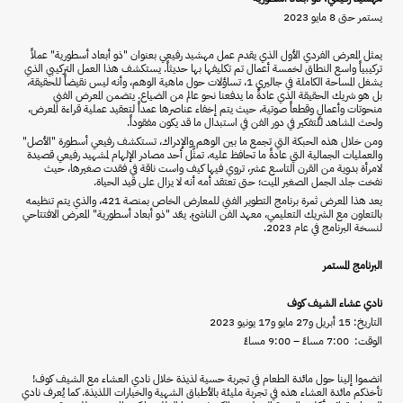
يستمر حتى 8 مايو 2023
يمثل المعرض الفردي الأول الذي يقدم عمل مهشيد رفيعي بعنوان "ذو أبعاد أسطورية" عملاً
تركيبياً واسع النطاق لخمسة أعمال تم تكليفها بها حديثاً. يستكشف هذا العمل التركيبي الذي
يشغل المساحة الكاملة في جاليري 1، تساؤلات حول ماهية الوهم، وأنه ليس نقيضاً للحقيقة،
بل هو شريك الحقيقة الذي عادةً ما يدفعنا نحو عالم من الضياع. يتضمن المعرض الفني
منحوتات وأعمالٍ وقطعاً صوتية، حيث يتم إخفاء عناصرها عمداً لتعقيد عملية قراءة المعرض،
ولحث المشاهد للتفكير في دور الفن في استبدال ما قد يكون مفقوداً.
ومن خلال هذه الحبكة التي تجمع ما بين الوهم والإدراك، تستكشف رفيعي أسطورة "الأصل"
والعمليات الجمالية التي عادةً ما تحافظ عليه. تمثَّل أحد مصادر الإلهام لمشهيد رفيعي قصيدة
لامرأة بدوية من القرن التاسع عشر، تروي فيها كيف واست ناقة في فقدت صغيرها، حيث
نفخت جلد الجمل الصغير الميت؛ حتى تعتقد أمه أنه لا يزال على قيد الحياة.
يعد هذا المعرض ثمرة برنامج التطوير الفني للمعارض الخاص بمنصة 421، والذي يتم تنظيمه
بالتعاون مع الشريك التعليمي، معهد الفن الناشئ. يعّد "ذو أبعاد أسطورية" المعرض الافتتاحي
لنسخة البرنامج في عام 2023.
البرنامج المستمر
نادي عشاء الشيف كوف
التاريخ: 15 أبريل و27 مايو و17 يونيو 2023
الوقت: 7:00 مساءً – 9:00 مساءً
انضموا إلينا حول مائدة الطعام في تجربة حسية لذيذة خلال نادي العشاء مع الشيف كوف!
تأخذكم مائدة العشاء هذه في تجربة مليئة بالأطباق الشهية والخيارات اللذيذة. كما يُعرف نادي