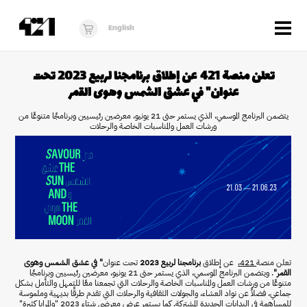
Menu
English
الزوار
تعلن منصة 421 عن إطلاق برنامجنا لربيع 2023 تحت
عنوان" في عشق الشمس وهوى القمر
عن 421
يتضمن البرنامج الموسمي، الذي يستمر حتى 21 يونيو، معرضين رئيسيين وبرنامجًا متنوعًا من
البرنامج
ورشات العمل
والمناسبات الخاصة والرحلات
دكان421
أخبار
فُرَص
برنامج استوديو الناشئة
10 أعوام من 421
تعلن منصة
421،
عن إطلاق
برنامجنا لربيع 2023
تحت عنوان
"
في عشق الشمس وهوى
القمر"
. ويتضمن البرنامج الموسمي، الذي يستمر حتى 21 يونيو، معرضين رئيسيين وبرنامجًا
متنوعًا من ورشات العمل
والمناسبات الخاصة والرحلات التي تجمعنا معًا للتمهل والتأمل بشكل
جماعي، فضلاً عن نواد العشاء، والجولات الثقافية والرحلات التي تقدم طرقًا بديهية وملموسة
للمساهمة في البدايات الجديدة المشتركة. كما يستمر عرض معرضي شتاء 2023 "والمرايا كثيرة"