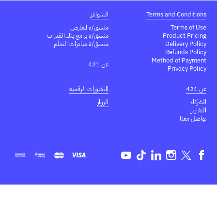
Terms and Conditions
الشواغر
Terms of Use
منسق/ة المعارض
Product Pricing
منسق/ة برامج بناء القدرات
Delivery Policy
منسق/ة مبادرات التعلّم
Refunds Policy
Method of Payment
عن 421
Privacy Policy
عن 421
المنشورات الرقمية
الشركاء
الزوار
التقارير
تواصل معنا
Youtube
TikTok
Linkedin
Instagram
Twitter
Facebook
EN
AR