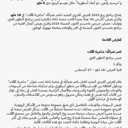
و"مهشيد رفيعي: ذو أبعاد أسطورية" خلال موسم الربيع حتى
8 مايو
.
يفتتح برنامج ربيع 2023 المعرض الفردي الجديد لناصر نصرالله "شاعرية الآلات" في
18 مايو،
والذي يعرض أكثر من 30 عملاً جديداً قامت منصة 421 بتكليفها ضمن برنامج التطوير الفني،
وتوليف: معرض خريجي ماجستير الفنون الجميلة 2023 والذي يعرض أعمال الفنية من
برنامج ماجستير الفنون الجميلة في الفن والإعلام بجامعة نيويورك أبوظبي.
المعارض القادمة
ناصر نصرالله: شاعرية الآلات
ضمن برنامج التطوير الفني
رواق 1
فترة العرض: 18 مايو – 27 أغسطس
يقام المعرض الفردي الجديد للفنان ناصر نصرالله في منصة 421 تحت عنوان " شاعرية الآلات"
ويتناول العلاقة بين الإنسان والآلة من منظور أسطوري، وعبر تشكيلة متداخلة من الرسومات
واللوحات والنصوص المكتوبة والمنسوجات والأعمال التركيبية، يصحبنا الفنان في رحلة إلى عوالم
من كائنات آلية تعيش في فضاء زمكاني مجهول. وهو مستوحى من الاكتشتفات والتجارب
الإسلامية في مراحلها الأولى.
تفيض الرسومات واللوحات بالتفاصيل التي تصوّر مجموعة متنوعة من الأشكال الروبوتية
الفريدة، معروضة ضمن جماعات تشبه مجتمعاً مترابطاً من الآلات. يشكّل المعرض منصة أو
مسرحاً مجهزاً لعرض سرديات مرتجلة تجسد روح التواصل والحوار والتفاعل بين مجتمع الآلات،
في محاولة لالتماس حياة محتملة فيما لا روح فيها، والعكس بالعكس، فيشير بذلك إلى تأثير
الآلات على حياتنا اليومية وعلاقتنا دائمة التجدد مع هذه الكائنات الآلية.
لا تقتصر تصورات نصرالله عن الآلات على خواصها الميكانيكية، بل يعمل على إضفاء نوع من