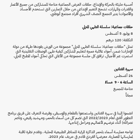
أمسية مليئة بالحركة والإبداع، حلقات العرض الجماعية متاحة للمشاركين من جميع الأعمار
والقدرات والمهارات، تشجع التعبير الإبداعي من خلال التمارين التي تستخدم الأجساد
والأصوات! يدير التجمع النصف الشهري أفراد مجتمع أبوظبي.
حلقات جماعية: سلسلة الطهي المنزلي
8 يوليو، 5 أغسطس
التكلفة: 120 درهم
تمثل "حلقات جماعية: سلسلة الطهي المنزلي" مجموعة من الورش يقودها طهاة من دولة
الإمارات! ضمن أجواء عائلية مميزة لتعليم المشاركين كيفية طهي الوصفات التقليدية التي
استمرت عبر الأجيال. ترافق كل جلسة مجموعة من الأغاني التي تحاكي أجواء المطبخ المنزلي.
سهرة الفنانين
26 أغسطس
الساعة 6 - 9 مساءً
متاحة للجميع
مجاناً
انضموا إلينا في سهرة الفنانين واستمتعوا بالطعام والموسيقى، وفرصة التعرف على فريق برنامج
التطوير الفني لعام 2022/2023 التي تضم كل من أسماء بالحمر، ومهشيد رفيعي، وناصر
نصرالله) أثناء عرضهم لأعمالهم ومراحل إنتاجها.
تواجه ممارسة أسماء بلحمر الذاكرة المرئية للمناظر الطبيعية المحلية ، وتقدم نظرة ثاقبة
لممارساتها المعمارية. معرضها الفردي قادم في خريف عام 2023.