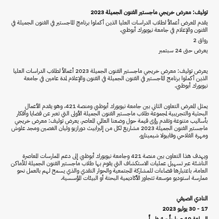
توليف: معرض خريجي ماجستير الفنون الجميلة 2023
يقدم المعرض أعمالاً لطلاب الدراسات العليا الذين أكملوا برنامج الماجستير في الفنون الجميلة في
الفنون والإعلام في جامعة نيويورك أبوظبي.
رواق 2
يعرض حتى 24 سبتمبر
يعرض توليف: معرض خريجي ماجستير الفنون الجميلة 2023 أعمالاً لطلاب الدراسات العليا
الذين أكملوا برنامج الماجستير في الفنون الجميلة في الفنون والإعلام لمدة عامين في جامعة
نيويورك أبوظبي.
يمثل المعرض التعاون الثاني بين جامعة نيويورك أبوظبي ومنصة 421، وهو يقدم الأعمال
البحثية والتجريبية لمجموعة طلاب ماجستير الفنون الجميلة الأولى التي تعبر عن قضايا وأفكار
بأساليب متنوعة وتقدم رؤى قيمة حول وضعنا العالمي المعاصر. يعرض توليف: معرض خريجي
ماجستير الفنون الجميلة 2023 مشاريع لكل من إليزابيث دورازيو وليان الغصين ومجد علوش
ومهرة الفلاحي وفابيولا شيمينازو.
ويهدف هذا التعاون بين منصة 421 وجامعة نيويورك أبوظبي إلى دعم الممارسات المعاصرة
الناشئة عبر تسهيل عمليات الاستكشاف التي يقوم بها طلاب ماجستير الفنون الجميلة للأماكن
العامة، باعتبارها فضاءات للمشاركة المجتمعية والحوار النقدي والذي يسمح لهم بالعمل نحو
ممارسة استوديو موسعة تتجاوز الأكاديمية البحتة أو البيئات المؤسسية.
النادي الصيفي
17 - 30 يوليو 2023