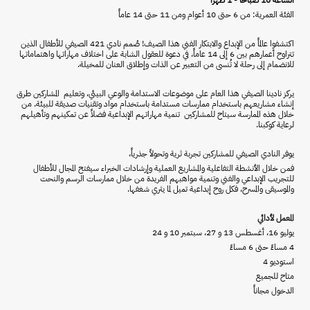
الساعة 10 صباحاً - 1 ظهراً
الفئة العمرية: من 6 حتى 10 أعوام ومن 11 حتى 14 عاماً
اكتشفوا عالماً من الإبداع والابتكار الفني هذا الصيف! صُمم نادي 421 الصيفي للأطفال الذين
تتراوح أعمارهم بين 6
إلى 14 عاماً
، في دعوة للعقول الشابة على اختلاف مهاراتها واهتماماتها
للانضمام إلى رحلة لا تُنسى من التعبير عن الذات وإطلاق العنان للمخيلة.
يركز نادينا الصيفي هذا العام على موضوعات الاستدامة والوعي البيئي، وتعليم المشاركين طرق
إنشاء مشاريعهم باستخدام ممارسات مستدامة باستخدام مواد وتقنيات صديقة للبيئة. من
خلال هذه الممارسة سيتاح للمشاركين تنمية مهاراتهم الإبداعية فضلاً عن تمكينهم وتأهيلهم
لرعاية كوكبنا.
يوفر النادي الصيفي للمشاركين تجربة ثرية وتحولاً جذرياً،
فمن خلال الأنشطة التفاعلية والمشاريع العملية وإرشادات الخبراء سيفتح المجال للأطفال
للتجريب الإبداعي والفني وتنمية مواهبهم الفريدة من خلال ممارسات الرسم والنحت
والموسيقى والمسرح، فكل روح إبداعية تميل لما يثري شغفها.
المعمل لأدائي
يوليو 16، أغسطس 13 و 27، سبتمبر 10 و 24
4 مساءً حتى 6 مساءً
استوديو 4
متاح للجميع
الدخول مجاناً