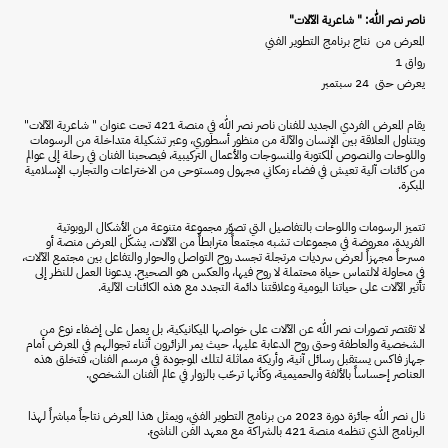
ناصر نصر الله: " شاعرية الآلات"
المعرض من نتاج برنامج التطوير الفني
رواق 1
يعرض حتى 24 سبتمبر
يقام المعرض الفردي الجديد للفنان ناصر نصر الله في منصة 421 تحت عنوان " شاعرية الآلات"
ويتناول العلاقة بين الإنسان والآلة من منظور أسطوري، وعبر تشكيلة متداخلة من الرسومات
واللوحات والنصوص المكتوبة والمنسوجات والأعمال التركيبية، فيصحبنا الفنان في رحلة إلى عوالم
من كائنات آلية تعيش في فضاء زمكاني مجهول ومستوحى من الاختراعات والتجارب الإسلامية
المبكرة.
تتميز الرسومات واللوحات بالتفاصيل التي تصوّر مجموعة متنوعة من الأشكال الروبوتية
الفريدة، معروضة في مجموعات تشبه مجتمعاً مترابطاً من الآلات. يشكّل المعرض منصة أو
مسرحاً مجهزاً لعرض سرديات مرتجلة تجسد روح التواصل والحوار والتفاعل بين مجتمع الآلات،
في محاولة لالتماس حياة محتملة لا روح فيها، والعكس هو الصحيح. يدعونا العمل للنظر إلى
تأثير الآلات على حياتنا اليومية وعلاقتنا دائمة التجدد مع هذه الكائنات الآلية.
لا تقتصر تصورات نصر الله عن الآلات على خواصها الميكانيكية، بل يعمل على إضفاء نوع من
الشخصية والعاطفة وحتى روح الدعابة عليها، حيث يمر الزائرون أثناء تجوالهم في المعرض أمام
جهاز فاكس يستقبل رسائل آنية، وأريكة مماثلة لتلك الموجودة في مرسم الفنان، فتخلق هذه
العناصر إحساساً بالألفة والحميمية، وكأنها ترحّب بالزوار في عالم الفنان الشخصي.
نال نصر الله جائزة دورة 2023 من برنامج التطوير الفني، ويمثل هذا المعرض نتاجاً مباشراً لهذا
البرنامج الذي تنظمه منصة 421 بالشراكة مع معهد الفن الناشئ.