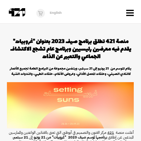
Menu
English
الزوار
منصة 421 تطلق برنامج صيف 2023 بعنوان "غروبيات"
عن 421
يقدم فيه معرضين رئيسيين وبرنامج عام تشجع الاكتشاف
البرنامج
الجماعي والتعبير عن الذات
دكان421
يقام الموسم من 21 يونيو إلى 21 سبتمبر، ويتضمن مجموعة من البرامج العامة لجميع الأعمار
كالنادي الصيفي، وحلقات المعمل الأدائي، وعروض الأفلام، حلقات الطهي، والندوات الفنية
أخبار
فُرَص
برنامج استوديو الناشئة
10 أعوام من 421
أعلنت منصة
421
مركز الفنون والتصميم في أبوظبي التي تعنى بالفنانين الواعدين والممارسين
المبدعين عن إطلاق
برنامجها لموسم صيف 2023 ​​"غروبيات" من 21 يونيو
إلى
21 سبتمبر
،