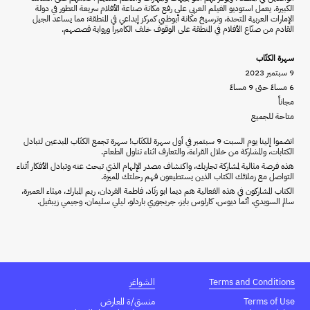
الكبيرة. يعمل استوديو الفيلم العربي على رفع مكانة صناعة الأفلام سريعة التطور في دولة
الإمارات العربية المتحدة، وترسيخ مكانة أبوظبي كمركز إبداعي في المنطقة؛ مما يساعد الجيل
القادم من صنّاع الأفلام في المنطقة على الوقوف خلف الكاميرا ورواية قصصهم.
سهرة الكتّاب
9 سبتمبر 2023
6 مساءً حتى 9 مساءً
مجاناً
متاحة للجميع
انضموا إلينا يوم السبت 9 سبتمبر في أول سهرة للكتّاب! سهرة تجمع الكتّاب المبدعين لتبادل
الكتابات، والمشاركة من خلال القراءة، والتعارف اثناء تناول الطعام.
هذه فرصة مثالية لمشاركة تجاربك، واكتشاف مصدر الإلهام الذي تبحث عنه وتبادل الأفكار أثناء
التواصل مع زملائك الكتاب الذين يستطيعون فهم رحلتك المميزة.
الكتاب المشاركون في هذه الفعالية هم ديما ابو زنّاد، فاطمة الفردان، ريم المبارك، ميثاء العميرة،
سالم السويدي، آثما ديوس، كارلوس بايز، جريجوري باردلو، ليلي سليمان، وجيمي زيبفيل.
Terms and Conditions
الشواغر
Terms of Use
منسق/ة المعارض