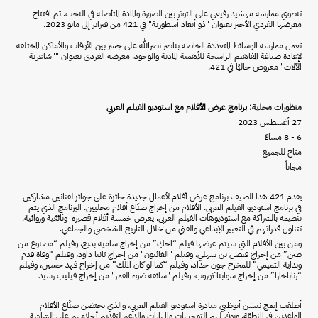
تنطوي ممارسة مهشيد رفيعي على التوتر بين الصورة والمادة المتأصلة في النحت. تم افتتاح
معرضها الفردي الأخير بعنوان "ذو أبعاد أسطورية" في 421 من فبراير إلى مايو 2023.
تعمل ممارسة الوسائط المتعددة الخاصة بناصر نصرالله على جسر بين الأوقات والأماكن المختلفة
لإعادة صياغة المفاهيم الراسخة للأهمية المادية والوجود. معرضه الفردي بعنوان ""شاعرية
الآلات" معروض حاليًا في 421.
منظورات محلية
: برنامج عرض الأفلام مع استوديو الفيلم العربي
27 أغسطس 2023
6 - 8 مساءً
متاح للجميع
مجاناً
يقدم 421 هذا الصيف برنامج عرض أفلام لأعمال جديدة حائزة على جوائز لفنانين مشاركين
في برنامج استوديو الفيلم العربي. الأفلام من إخراج صنّاع أفلام محليين. البرنامج الذي يتم
تنظيمه بالشراكة مع استوديوهات الفيلم
العربي، يعرض خمسة أفلام قصيرة وثائقية وروائية،
تتناول قدراتهم في التعبير الإبداعي والفني من خلال التاريخ الشخصي والجماعي.
ومن بين الأفلام التي سيتم عرضها فيلم “احكِ” من إخراج سامية بديع، وفيلم “مصنوع من
طين” من إخراج فيصل بن سهلي، وفيلم "الغائبون" من إخراج تانيا داود، وفيلم “وفاة قدم
وبداية التميمي” للمخرج جون حداد، وفيلم “كما لو كان الملك” من إخراج فهد حسين، وفيلم
“رناباخارا” من إخراج سوابنا كوروب، وفيلم "سائقة ضوء القمر" من إخراج فيليب رشيد.
أطلقت إيمج نيشن أبوظبي مبادرة استوديو الفيلم العربي، والذي يحتضن صنَّاع الأفلام
الواعدين في المنطقة، ويوفر لهم التوجيهات والمهارات والدعم لتقديم أحلامهم على الشاشة