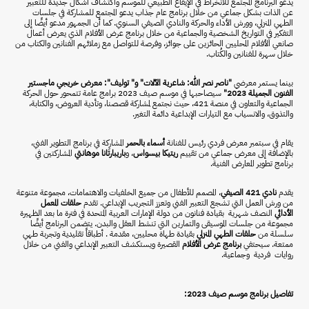
يدعو البرنامج المجتمع للانخراط في الإيقاع الطبيعي للموسم واكتشاف أشكال جديدة للتعبير
عن الذات بشكل جماعي من خلال برنامج عام جذاب يدعو المجتمع للمشاركة في جلسات
الطهي المنزلي، وورش الأداء والحركة والنادي الصيفي السنوي. كما أن الجمهور مدعو أيضًا إلى
التفكير في التواريخ الشخصية والجماعية من خلال برنامج عرض الأفلام الذي يعرض أعمال
صانعي الأفلام المحليين الحائزين على جوائز، وفرصة للتواصل مع زملائهم الفنانين والكتاب من
خلال سهرة للفنانين والكُتاب.
بينما يستمر معرضي
"ناصر نصر الله: شاعرية الآلات" و" توليف": معرض خريجي ماجستير
الفنون الجميلة 2023"
سيصاحبها في موسم صيف 2023 برامج عامة تتمحور حول الحركة
الجماعية والتعاون في منصة 421، حيث نجتمع لمشاركة قصصنا، وتأدية العروض، والكتابة،
والتذوق، والانسياب مع التيارات الإبداعية دائمة التغير.
يقام في سبتمبر معرض فردي رئيس للفنانة
أسماء بالحمر
المشارِكة في برنامج التطوير الفني،
بالإضافة إلى معرض جماعي من تقييم
ريتيكا بيسواس
، و
باريبارتانا موهانتي
المشاركتين في
برنامج تطوير المعارض الفنية.
يقدم
نادي 421 الصيفي
، المصمم للأطفال من جميع الخلفيات والاهتمامات، مجموعة متنوعة
من ورش العمل التي تشجع التعبير الفني وتعزز التجريب الإبداعي. تقدم
حلقات المعمل
الأدائي
النصف شهرية بقيادة فنانون من دولة الإمارات العربية المتحدة في فترة ما بعد الظهيرة
مجموعة من جلسات الموسيقى والتمارين التي تنشط العقل والبدن. يتضمن البرنامج أيضًا
سلسلة من
حلقات الطهي المنزلي
بقيادة طهاة محليين، مقدمة . أطباقاً تقليدية وتجربة طهي
ممتعة. سيحتفي
برنامج
عرض الأفلام
القصيرة ويستكشف التعبير الإبداعي والفني من خلال
روايات فردية وجماعية.
تفاصيل برنامج موسم صيف 2023: