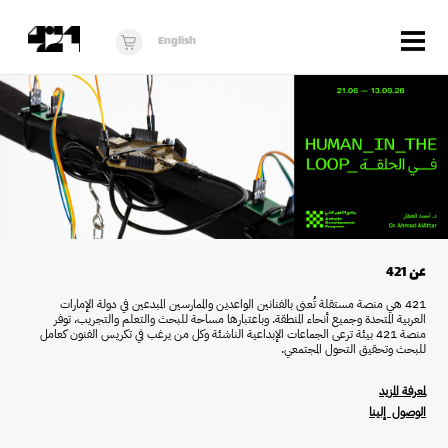
Menu
English
الزوار
عن 421
البرنامج
دكان421
أخبار
عن
421
فُرَص
421
هي منصة مستقلة تُعنى بالفنانين الواعدين والممارسين المبدعين في دولة الإمارات
العربية المتحدة وجميع أنحاء المنطقة. وباعتبارها مساحة للبحث والتعلم والتجريب، توفر
برنامج استوديو الناشئة
منصة 421 بيئة ترعى الجماعات الإبداعية الناشئة وكل من يرغب في تكريس الفنون كعامل
للبحث وتحقيق التحول المجتمعي
.
10 أعوام من 421
لمعرفة المزيد
الوصول إلينا