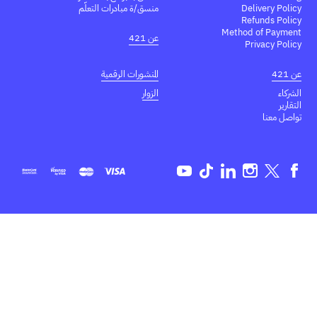
Delivery Policy
منسق/ة مبادرات التعلّم
Refunds Policy
Method of Payment
عن 421
Privacy Policy
عن 421
المنشورات الرقمية
الشركاء
الزوار
التقارير
تواصل معنا
Youtube
TikTok
Linkedin
Instagram
Twitter
Facebook