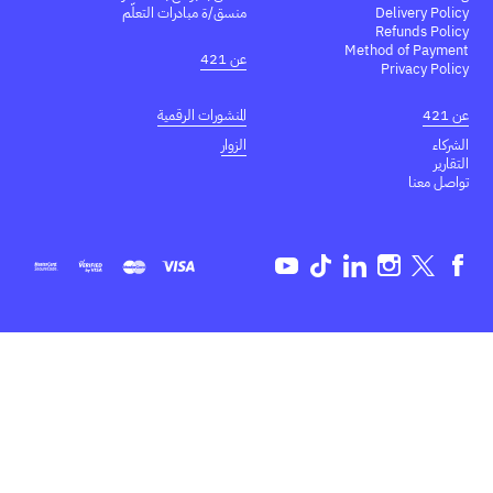
Delivery Policy
منسق/ة مبادرات التعلّم
Refunds Policy
Method of Payment
عن 421
Privacy Policy
عن 421
المنشورات الرقمية
الشركاء
الزوار
التقارير
تواصل معنا
Youtube
TikTok
Linkedin
Instagram
Twitter
Facebook