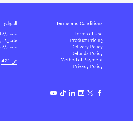
Terms and Conditions
الشواغر
Terms of Use
منسق/ة ال
Product Pricing
منسق/ة برا
Delivery Policy
منسق/ة مبا
Refunds Policy
Method of Payment
عن 421
Privacy Policy
Tok
Linkedin
Instagram
Twitter
Facebook