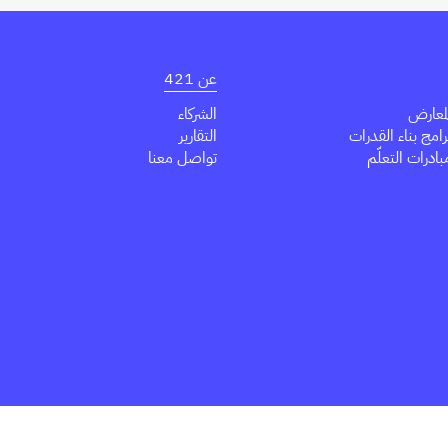
عن 421
معارض
الشركاء
مج بناء القدرات
التقارير
درات التعلّم
تواصل معنا
Youtube
Tik